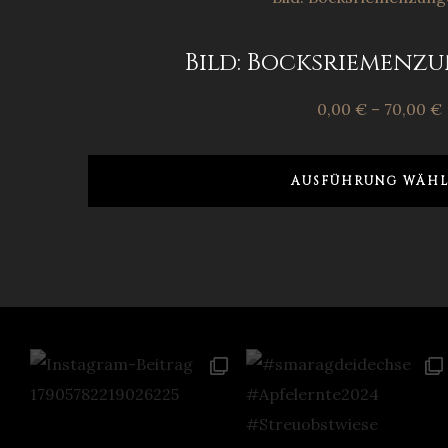
Bild: Bocksriemenzu
0,00
€
–
70,00
€
AUSFÜHRUNG WÄHL