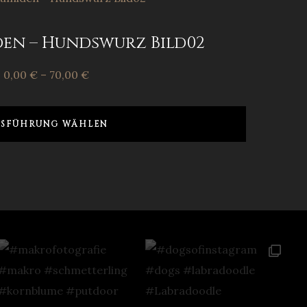
den – Hundswurz Bild02
0,00
€
–
70,00
€
SFÜHRUNG WÄHLEN