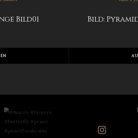
nge Bild01
Bild: Pyrami
EN
AU