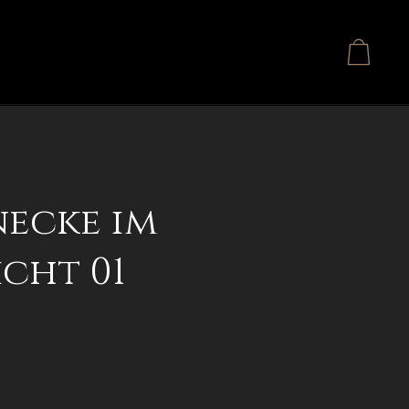
necke im
cht 01