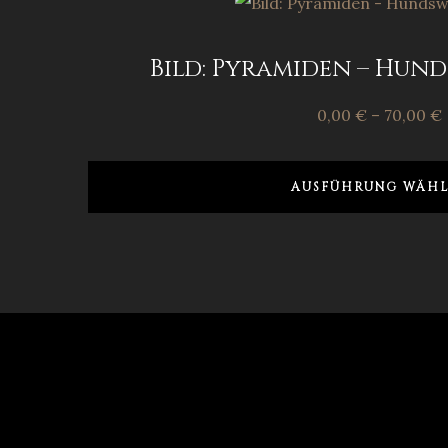
Bild: Pyramiden – Hund
0,00
€
–
70,00
€
AUSFÜHRUNG WÄHL