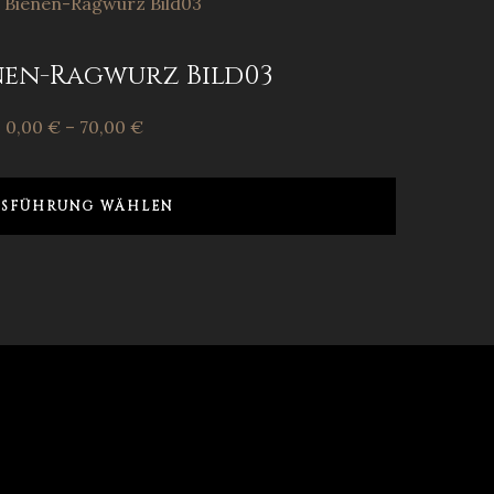
enen-Ragwurz Bild03
0,00
€
–
70,00
€
SFÜHRUNG WÄHLEN