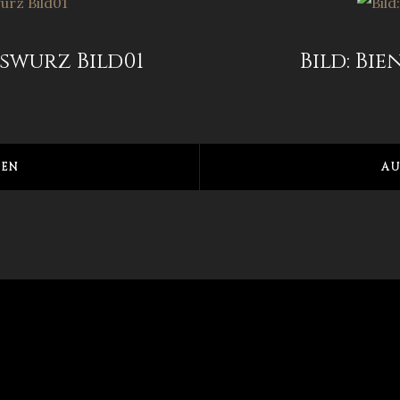
swurz Bild01
Bild: Bi
EN
AU