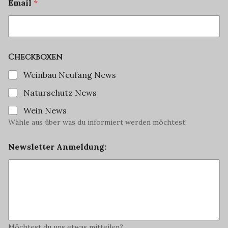
Email
*
Checkboxen
Weinbau Neufang News
Naturschutz News
Wein News
Wähle aus über was du informiert werden möchtest!
Newsletter Anmeldung:
Möchtest du uns etwas mitteilen?